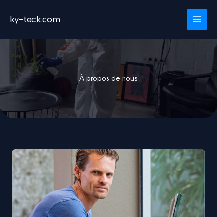
Aller
au
ky-teck.com
contenu
À propos de nous