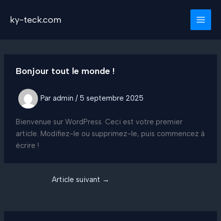
Aller
au
ky-teck.com
contenu
Bonjour tout le monde !
Par
admin
/
5 septembre 2025
Bienvenue sur WordPress. Ceci est votre premier
article. Modifiez-le ou supprimez-le, puis commencez à
écrire !
Article suivant
→