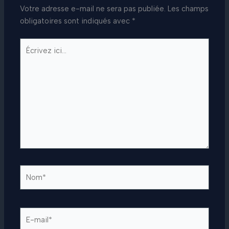
Votre adresse e-mail ne sera pas publiée.
Les champs
obligatoires sont indiqués avec
*
Écrivez
ici…
Nom*
E-
mail*